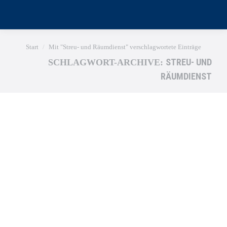
Sie befinden sich hier:
Start
Mit "Streu- und Räumdienst" verschlagwortete Einträge
STREU- UND
SCHLAGWORT-ARCHIVE:
RÄUMDIENST