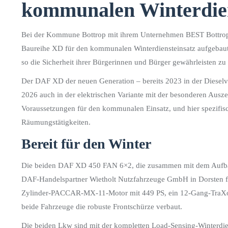
kommunalen Winterdiens
Bei der Kommune Bottrop mit ihrem Unternehmen BEST Bottrop
Baureihe XD für den kommunalen Winterdiensteinsatz aufgebaut
so die Sicherheit ihrer Bürgerinnen und Bürger gewährleisten zu
Der DAF XD der neuen Generation – bereits 2023 in der Dieselva
2026 auch in der elektrischen Variante mit der besonderen Ausze
Voraussetzungen für den kommunalen Einsatz, und hier spezifisch
Räumungstätigkeiten.
Bereit für den Winter
Die beiden DAF XD 450 FAN 6×2, die zusammen mit dem Aufba
DAF-Handelspartner Wietholt Nutzfahrzeuge GmbH in Dorsten für
Zylinder-PACCAR-MX-11-Motor mit 449 PS, ein 12-Gang-TraXon
beide Fahrzeuge die robuste Frontschürze verbaut.
Die beiden Lkw sind mit der kompletten Load-Sensing-Winterdie