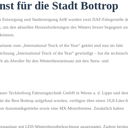
t für die Stadt Bottrop
 Entsorgung und Stadtreinigung AöR wurden zwei DAF-Fahrgestelle d
, um den aktuellen Herausforderungen des Winters besser begegnen u
 können.
riante zum „International Truck of the Year“ gekürt und nun im Jahr
ichnung „International Truck of the Year“ gewürdigt – hat die technisc
 als Abroller für den Winterdiensteinsatz mit den Streu- und
uer Tecklenborg Fahrzeugtechnik GmbH in Werne a. d. Lippe und de
 die Best Bottrop aufgebaut wurden, verfügen über einen 10,8-Liter-6
-Automatikgetriebe sowie eine MX-Motorbremse. Zusätzlich haben
nstanlage mit LED-Winterdienstbeleuchtung ausgestattet. Zudem besitz