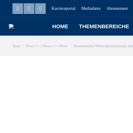
Karriereportal
Mediadaten
Abonnement
HOME
THEMENBEREICHE
Sie befinden sich hier:
Start
News +++ News +++ News
Kommunaler Winterdiensteinsatz mi