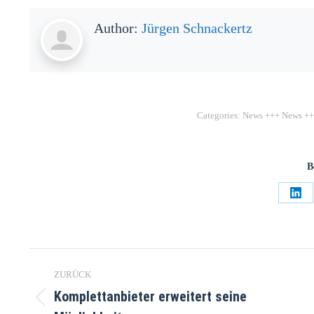
Author:
Jürgen Schnackertz
Categories:
News +++ News +
B
ZURÜCK
Komplettanbieter erweitert seine