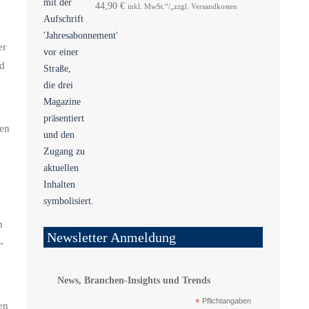
44,90
€
inkl. MwSt.“/„zzgl. Versandkosten
er
nd
hen
m
Newsletter Anmeldung
-
News, Branchen-Insights und Trends
*
Pflichtangaben
en