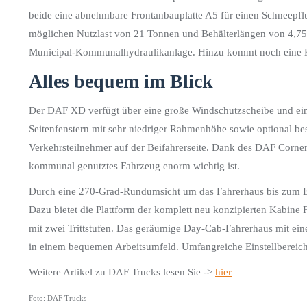
beide eine abnehmbare Frontanbauplatte A5 für einen Schneepfl
möglichen Nutzlast von 21 Tonnen und Behälterlängen von 4,75 
Municipal-Kommunalhydraulikanlage. Hinzu kommt noch eine K
Alles bequem im Blick
Der DAF XD verfügt über eine große Windschutzscheibe und eine
Seitenfenstern mit sehr niedriger Rahmenhöhe sowie optional best
Verkehrsteilnehmer auf der Beifahrerseite. Dank des DAF Corner Vi
kommunal genutztes Fahrzeug enorm wichtig ist.
Durch eine 270-Grad-Rundumsicht um das Fahrerhaus bis zum En
Dazu bietet die Plattform der komplett neu konzipierten Kabine 
mit zwei Trittstufen. Das geräumige Day-Cab-Fahrerhaus mit ei
in einem bequemen Arbeitsumfeld. Umfangreiche Einstellbereiche
Weitere Artikel zu DAF Trucks lesen Sie ->
hier
Foto: DAF Trucks