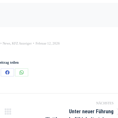
++ News
,
KFZ Anzeiger
Februar 12, 2026
eitrag teilen
NÄCHSTES
Unter neuer Führung