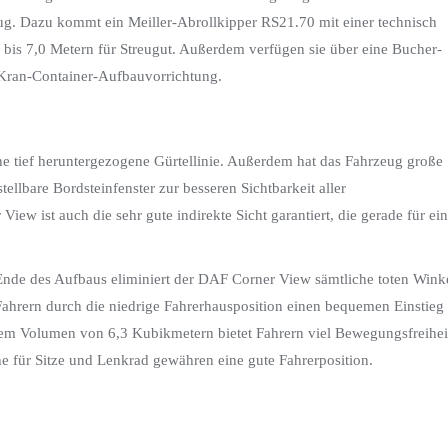
ug. Dazu kommt ein Meiller-Abrollkipper RS21.70 mit einer technisch
bis 7,0 Metern für Streugut. Außerdem verfügen sie über eine Bucher-
ran-Container-Aufbauvorrichtung.
 tief heruntergezogene Gürtellinie. Außerdem hat das Fahrzeug große
ellbare Bordsteinfenster zur besseren Sichtbarkeit aller
ew ist auch die sehr gute indirekte Sicht garantiert, die gerade für ein
de des Aufbaus eliminiert der DAF Corner View sämtliche toten Winke
Fahrern durch die niedrige Fahrerhausposition einen bequemen Einstieg
nem Volumen von 6,3 Kubikmetern bietet Fahrern viel Bewegungsfreihei
 für Sitze und Lenkrad gewähren eine gute Fahrerposition.