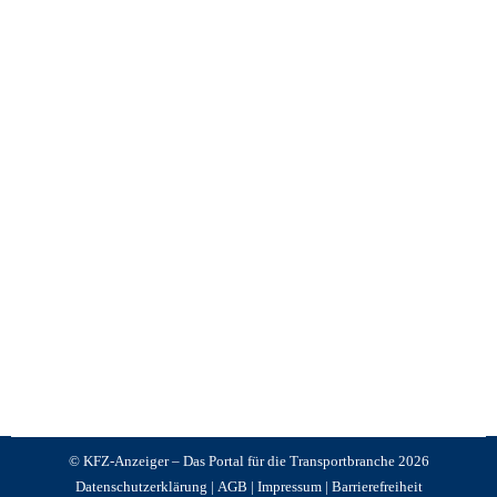
Wendigkeit in der Innenstadt
KFZ Anzeiger
,
News +++ News +++ News
,
Technik
Von
Jürgen Schnackertz
Januar 29, 2026
SAF-Holland präsentiert mit der SAF Smart Steering
Control eine Lenkachslösung für den Verteiler- und
Sammelverkehr. Das Unternehmen aus erhöht mit der
intelligenten Lenkachse SAF Smart Steering Control
die Wendigkeit von Trailern im innerstädtischen
Zulieferverkehr.
© KFZ-Anzeiger – Das Portal für die Transportbranche 2026
Datenschutzerklärung
|
AGB
|
Impressum
|
Barrierefreiheit