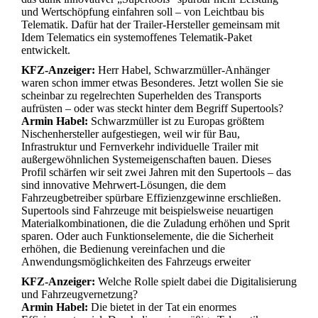
und Wertschöpfung einfahren soll – von Leichtbau bis
Telematik. Dafür hat der Trailer-Hersteller gemeinsam mit
Idem Telematics ein systemoffenes Telematik-Paket
entwickelt.
KFZ-Anzeiger:
Herr Habel, Schwarzmüller-Anhänger
waren schon immer etwas Besonderes. Jetzt wollen Sie sie
scheinbar zu regelrechten Superhelden des Transports
aufrüsten – oder was steckt hinter dem Begriff Supertools?
Armin Habel:
Schwarzmüller ist zu Europas größtem
Nischenhersteller aufgestiegen, weil wir für Bau,
Infrastruktur und Fernverkehr individuelle Trailer mit
außergewöhnlichen Systemeigenschaften bauen. Dieses
Profil schärfen wir seit zwei Jahren mit den Supertools – das
sind innovative Mehrwert-Lösungen, die dem
Fahrzeugbetreiber spürbare Effizienzgewinne erschließen.
Supertools sind Fahrzeuge mit beispielsweise neuartigen
Materialkombinationen, die die Zuladung erhöhen und Sprit
sparen. Oder auch Funktionselemente, die die Sicherheit
erhöhen, die Bedienung vereinfachen und die
Anwendungsmöglichkeiten des Fahrzeugs erweiter
KFZ-Anzeiger:
Welche Rolle spielt dabei die Digitalisierung
und Fahrzeugvernetzung?
Armin Habel:
Die bietet in der Tat ein enormes