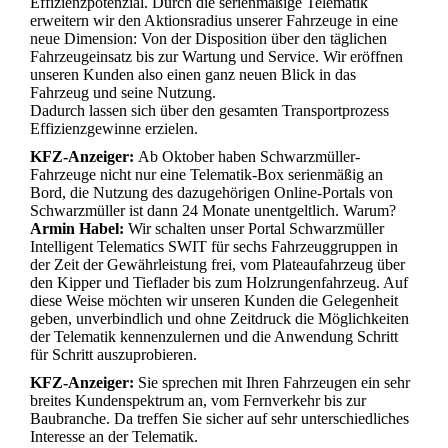
Effizienzpotenzial. Durch die serienmäßige Telematik
erweitern wir den Aktionsradius unserer Fahrzeuge in eine
neue Dimension: Von der Disposition über den täglichen
Fahrzeugeinsatz bis zur Wartung und Service. Wir eröffnen
unseren Kunden also einen ganz neuen Blick in das
Fahrzeug und seine Nutzung.
Dadurch lassen sich über den gesamten Transportprozess
Effizienzgewinne erzielen.
KFZ-Anzeiger:
Ab Oktober haben Schwarzmüller-
Fahrzeuge nicht nur eine Telematik-Box serienmäßig an
Bord, die Nutzung des dazugehörigen Online-Portals von
Schwarzmüller ist dann 24 Monate unentgeltlich. Warum?
Armin Habel:
Wir schalten unser Portal Schwarzmüller
Intelligent Telematics SWIT für sechs Fahrzeuggruppen in
der Zeit der Gewährleistung frei, vom Plateaufahrzeug über
den Kipper und Tieflader bis zum Holzrungenfahrzeug. Auf
diese Weise möchten wir unseren Kunden die Gelegenheit
geben, unverbindlich und ohne Zeitdruck die Möglichkeiten
der Telematik kennenzulernen und die Anwendung Schritt
für Schritt auszuprobieren.
KFZ-Anzeiger:
Sie sprechen mit Ihren Fahrzeugen ein sehr
breites Kundenspektrum an, vom Fernverkehr bis zur
Baubranche. Da treffen Sie sicher auf sehr unterschiedliches
Interesse an der Telematik.