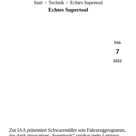
Sie befinden sich hier:
Start
Technik
Echtes Supertool
Echtes Supertool
Sep.
7
2022
Zur IAA präsentiert Schwarzmüller sein Fahrzeugprogramm,
das dank innovativer „Supertools“ spürbar mehr Leistung