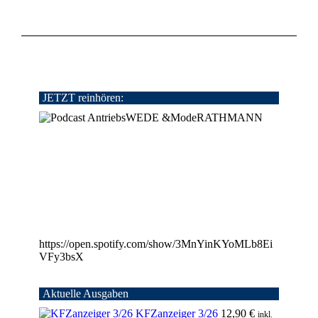
JETZT reinhören:
https://open.spotify.com/show/3MnYinKYoMLb8Ei
VFy3bsX
Aktuelle Ausgaben
KFZanzeiger 3/26
12,90
€
inkl.