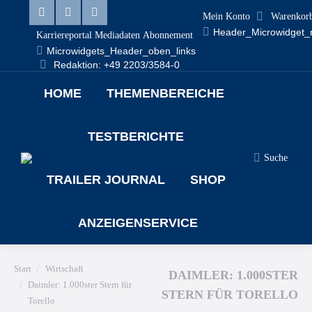
Mein Konto
Warenkor
Linkedin
Facebook
X
Header_Microwidget_
Karriereportal
Mediadaten
Abonnement
page
page
page
Microwidgets_Header_oben_links
Redaktion: +49 2203/3584-0
opens
opens
opens
HOME
THEMENBEREICHE
in
in
in
new
new
new
TESTBERICHTE
window
window
window
Suche
Search:
TRAILER JOURNAL
SHOP
ANZEIGENSERVICE
Sie befinden sich hier:
Start
Wirtschaft
DAIMLER: 1.000STER
Daimler: 1.000ster Stern für
STERN FÜR TORELLO
Torello