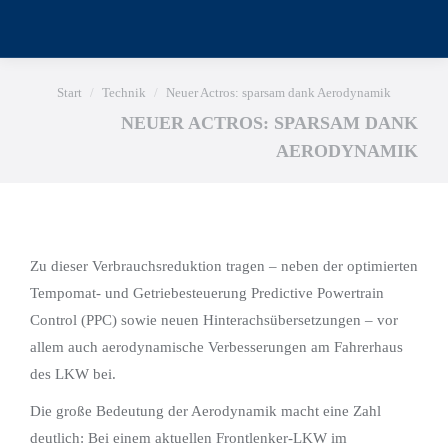
Sie befinden sich hier:
Start
Technik
Neuer Actros: sparsam dank Aerodynamik
NEUER ACTROS: SPARSAM DANK
AERODYNAMIK
Zu dieser Verbrauchsreduktion tragen – neben der optimierten
Tempomat- und Getriebesteuerung Predictive Powertrain
Control (PPC) sowie neuen Hinterachsübersetzungen – vor
allem auch aerodynamische Verbesserungen am Fahrerhaus
des LKW bei.
Die große Bedeutung der Aerodynamik macht eine Zahl
deutlich: Bei einem aktuellen Frontlenker-LKW im