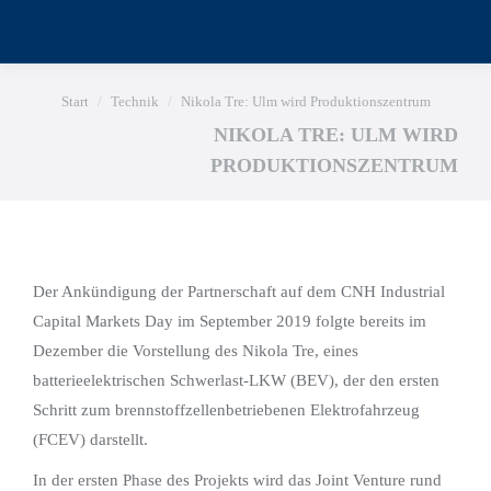
Sie befinden sich hier:
Start
Technik
Nikola Tre: Ulm wird Produktionszentrum
NIKOLA TRE: ULM WIRD
PRODUKTIONSZENTRUM
Der Ankündigung der Partnerschaft auf dem CNH Industrial
Capital Markets Day im September 2019 folgte bereits im
Dezember die Vorstellung des Nikola Tre, eines
batterieelektrischen Schwerlast-LKW (BEV), der den ersten
Schritt zum brennstoffzellenbetriebenen Elektrofahrzeug
(FCEV) darstellt.
In der ersten Phase des Projekts wird das Joint Venture rund