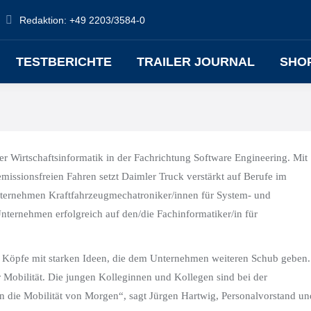
Redaktion: +49 2203/3584-0
TESTBERICHTE
TRAILER JOURNAL
SHO
 Wirtschaftsinformatik in der Fachrichtung Software Engineering. Mit
missionsfreien Fahren setzt Daimler Truck verstärkt auf Berufe im
 Unternehmen Kraftfahrzeugmechatroniker/innen für System- und
ternehmen erfolgreich auf den/die Fachinformatiker/in für
en Köpfe mit starken Ideen, die dem Unternehmen weiteren Schub geben.
r Mobilität. Die jungen Kolleginnen und Kollegen sind bei der
n die Mobilität von Morgen“, sagt Jürgen Hartwig, Personalvorstand un