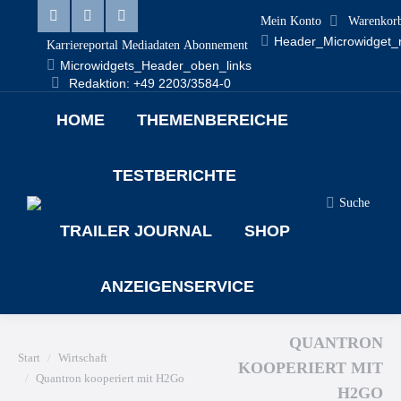
Mein Konto
Warenkor
Header_Microwidget_
Karriereportal
Mediadaten
Abonnement
Microwidgets_Header_oben_links
Redaktion: +49 2203/3584-0
HOME
THEMENBEREICHE
TESTBERICHTE
Suche
TRAILER JOURNAL
SHOP
ANZEIGENSERVICE
QUANTRON
Sie befinden sich hier:
Start
Wirtschaft
KOOPERIERT MIT
Quantron kooperiert mit H2Go
H2GO