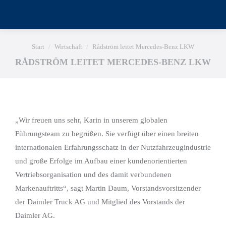
Sie befinden sich hier:
Start
Wirtschaft
Rådström leitet Mercedes-Benz LKW
RÅDSTRÖM LEITET MERCEDES-BENZ LKW
„Wir freuen uns sehr, Karin in unserem globalen
Führungsteam zu begrüßen. Sie verfügt über einen breiten
internationalen Erfahrungsschatz in der Nutzfahrzeugindustrie
und große Erfolge im Aufbau einer kundenorientierten
Vertriebsorganisation und des damit verbundenen
Markenauftritts“, sagt Martin Daum, Vorstandsvorsitzender
der Daimler Truck AG und Mitglied des Vorstands der
Daimler AG.