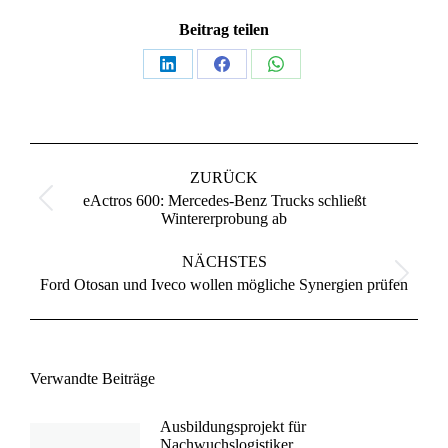
Beitrag teilen
Teilen
Teilen
Teilen
auf
auf
auf
LinkedIn
Facebook
WhatsApp
Kommentarnavigation
ZURÜCK
eActros 600: Mercedes-Benz Trucks schließt
Vorheriger
Wintererprobung ab
Beitrag:
NÄCHSTES
Nächster
Ford Otosan und Iveco wollen mögliche Synergien prüfen
Beitrag:
Verwandte Beiträge
Ausbildungsprojekt für
Nachwuchslogistiker