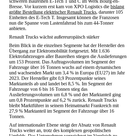
schweren Baureihen E-Tech T und C im Werk Bourg-en-
Bresse. Vor kurzem erst kam von XPO Logistics die
bislang
größte Bestellung elektrischer Renault Trucks
, darunter 105
Einheiten des E-Tech T. Insgesamt können die Franzosen
nun die Spanne vom Lastenfahrrad bis zum 44-Tonner
anbieten.
Renault Trucks wächst außereuropäisch stärker
Beim Blick in die einzelnen Segmente hat der Hersteller den
Übergang zur Elektromobilität fortgesetzt. Mit 1.636
Elektrofahrzeugen aller Baureihen stiegen die Auslieferungen
um 153 Prozent. Das Auftragsvolumen im Segment der
Fahrzeuge über 16 Tonnen wuchs auf einem dynamischen
und wachsenden Markt um 3,4 % in Europa (EU27) im Jahr
2023. Der Hersteller gibt 0,9 Prozentpunkte seines
Marktanteils ab und landet bei 8,5 %. Im Segment der
Fahrzeuge von 6 bis 16 Tonnen stieg das
Auslieferungsvolumen um 6,8 % und der Marktanteil ging
um 0,8 Prozentpunkte auf 6,2 % zurück. Renault Trucks
bleibt Marktführer in seinem Heimatmarkt Frankreich mit
27,9 % Marktanteil im Segment der Fahrzeuge über 16
Tonnen.
Auf internationaler Ebene steigt der Absatz von Renault
Trucks weiter an, trotz des komplexen geopolitischen
Umfelds. Das Unternehmen verzeichnet im Vergleich zu