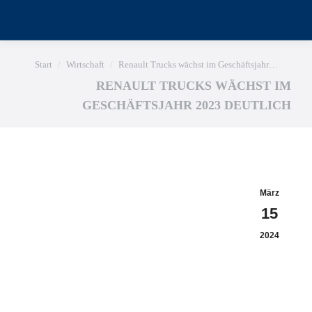
Sie befinden sich hier:
Start
Wirtschaft
Renault Trucks wächst im Geschäftsjahr…
RENAULT TRUCKS WÄCHST IM
GESCHÄFTSJAHR 2023 DEUTLICH
März
15
2024