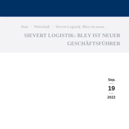
Sie befinden sich hier:
Start
Wirtschaft
Sievert Logistik: Bley ist neuer…
SIEVERT LOGISTIK: BLEY IST NEUER
GESCHÄFTSFÜHRER
Sep.
19
2022