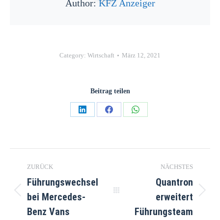
Author:
KFZ Anzeiger
Category:
Wirtschaft
März 12, 2021
Beitrag teilen
Teilen
Teilen
Teilen
auf
auf
auf
LinkedIn
Facebook
WhatsApp
Kommentarnavigation
ZURÜCK
NÄCHSTES
Führungswechsel
Quantron
bei Mercedes-
erweitert
Vorheriger
Nächster
Beitrag:
Beitrag:
Benz Vans
Führungsteam