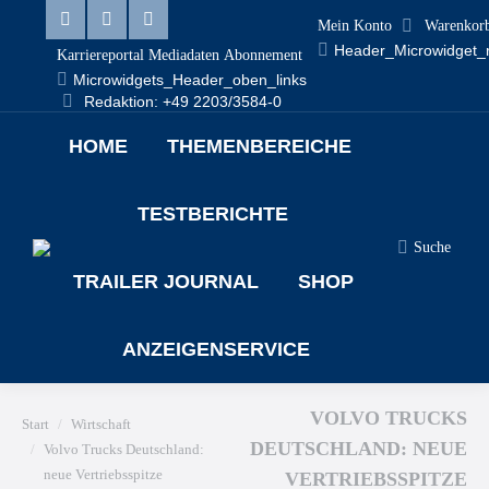
Mein Konto
Warenkor
Linkedin
Facebook
X
Header_Microwidget_
Karriereportal
Mediadaten
Abonnement
page
page
page
Microwidgets_Header_oben_links
Redaktion: +49 2203/3584-0
opens
opens
opens
HOME
THEMENBEREICHE
in
in
in
new
new
new
TESTBERICHTE
window
window
window
Suche
Search:
TRAILER JOURNAL
SHOP
ANZEIGENSERVICE
VOLVO TRUCKS
Sie befinden sich hier:
Start
Wirtschaft
DEUTSCHLAND: NEUE
Volvo Trucks Deutschland:
neue Vertriebsspitze
VERTRIEBSSPITZE