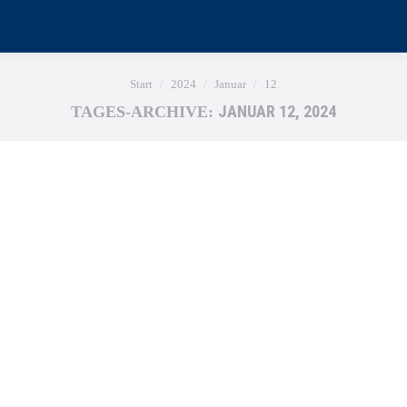
Sie befinden sich hier:
Start
2024
Januar
12
JANUAR 12, 2024
TAGES-ARCHIVE: