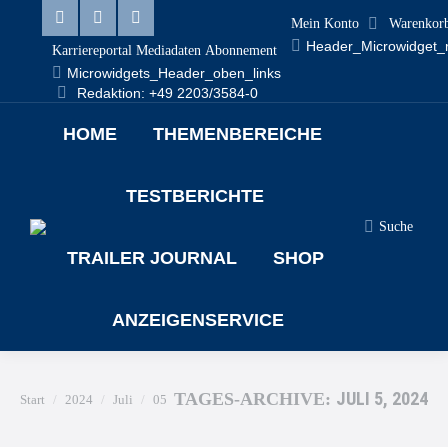
Mein Konto
Warenkor
Header_Microwidget_
Karriereportal
Mediadaten
Abonnement
Microwidgets_Header_oben_links
Redaktion: +49 2203/3584-0
HOME
THEMENBEREICHE
TESTBERICHTE
Suche
TRAILER JOURNAL
SHOP
ANZEIGENSERVICE
Sie befinden sich hier:
JULI 5, 2024
TAGES-ARCHIVE:
Start
2024
Juli
05