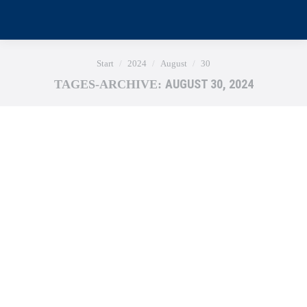
Sie befinden sich hier:
Start
2024
August
30
AUGUST 30, 2024
TAGES-ARCHIVE: