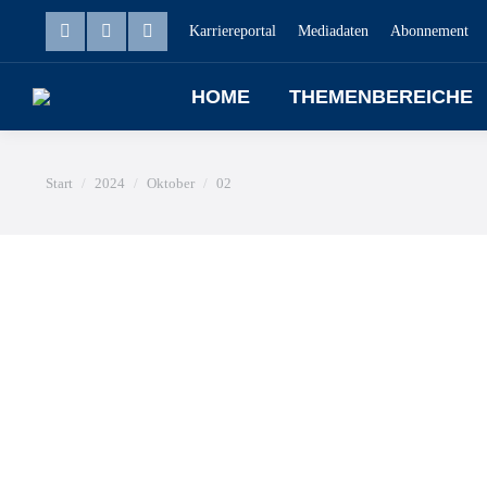
Karriereportal
Mediadaten
Abonnement
HOME
THEMENBEREICHE
Sie befinden sich hier:
Start
2024
Oktober
02