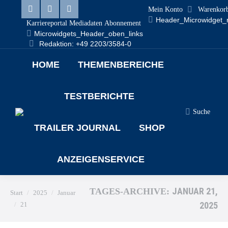
Mein Konto
Warenkor
Header_Microwidget_
Karriereportal
Mediadaten
Abonnement
Microwidgets_Header_oben_links
Redaktion: +49 2203/3584-0
HOME
THEMENBEREICHE
TESTBERICHTE
Suche
TRAILER JOURNAL
SHOP
ANZEIGENSERVICE
Sie befinden sich hier:
JANUAR 21,
TAGES-ARCHIVE:
Start
2025
Januar
2025
21