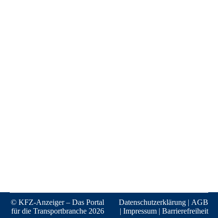
© KFZ-Anzeiger – Das Portal
Datenschutzerklärung
|
AGB
für die Transportbranche 2026
|
Impressum
|
Barrierefreiheit