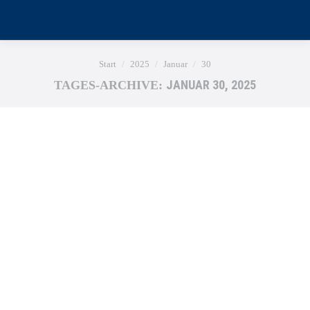
Sie befinden sich hier:
Start
2025
Januar
30
JANUAR 30, 2025
TAGES-ARCHIVE: