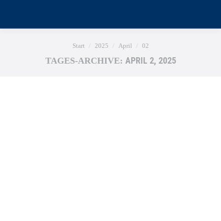
Sie befinden sich hier:
Start
2025
April
02
APRIL 2, 2025
TAGES-ARCHIVE: