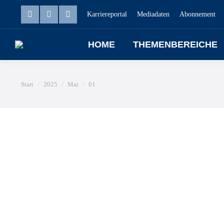
Karriereportal
Mediadaten
Abonnement
HOME
THEMENBEREICHE
Sie befinden sich hier:
Start
2025
Mai
01