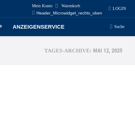
Mein Konto
Warenkorb
LOGIN
Header_Microwidget_rechts_oben
P
ANZEIGENSERVICE
Suche
MAI 12, 2025
TAGES-ARCHIVE: