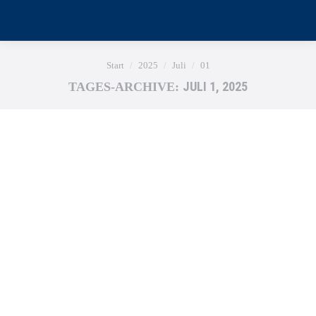
Sie befinden sich hier:
Start
2025
Juli
01
JULI 1, 2025
TAGES-ARCHIVE: