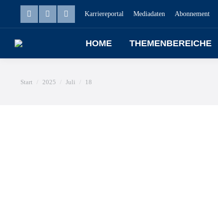
Karriereportal
Mediadaten
Abonnement
HOME
THEMENBEREICHE
Sie befinden sich hier:
Start
2025
Juli
18