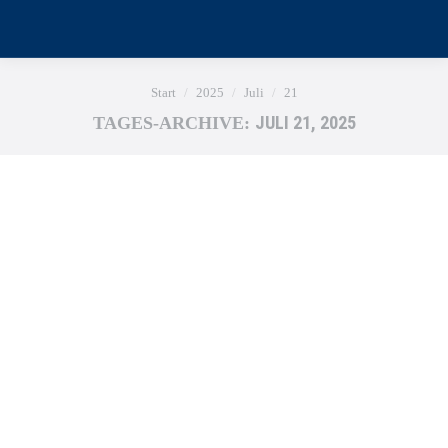
Sie befinden sich hier:
Start
2025
Juli
21
JULI 21, 2025
TAGES-ARCHIVE: