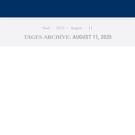
Sie befinden sich hier:
Start
2025
August
11
AUGUST 11, 2025
TAGES-ARCHIVE: