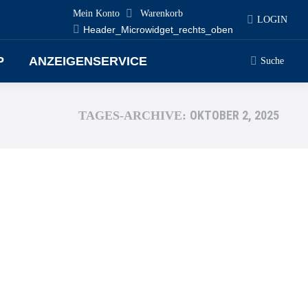
Mein Konto
Warenkorb
LOGIN
Header_Microwidget_rechts_oben
P
ANZEIGENSERVICE
Suche
Search:
OKTOBER 2, 2025
TAGES-ARCHIVE: