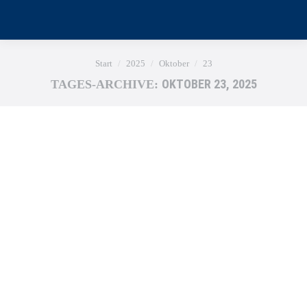
Sie befinden sich hier:
Start
2025
Oktober
23
OKTOBER 23, 2025
TAGES-ARCHIVE: