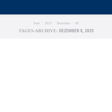
Sie befinden sich hier:
Start
2025
Dezember
08
DEZEMBER 8, 2025
TAGES-ARCHIVE: