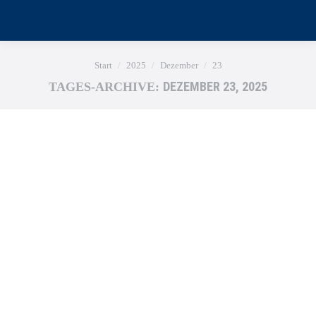
Sie befinden sich hier:
Start
2025
Dezember
23
DEZEMBER 23, 2025
TAGES-ARCHIVE: