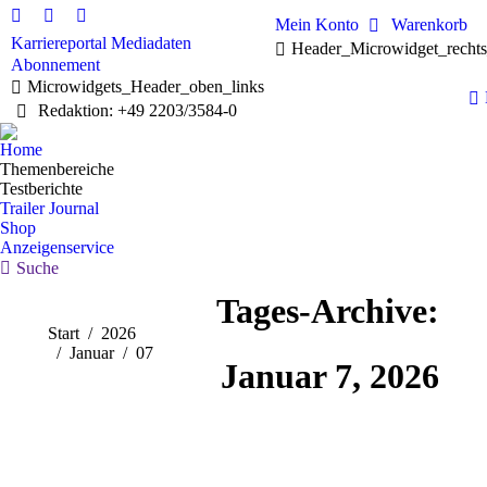
Mein Konto
Warenkorb
Karriereportal
Mediadaten
Header_Microwidget_recht
Abonnement
Microwidgets_Header_oben_links
Redaktion: +49 2203/3584-0
Home
Themenbereiche
Testberichte
Trailer Journal
Shop
Anzeigenservice
Suche
Tages-Archive:
Sie befinden sich hier:
Start
2026
Januar
07
Januar 7, 2026