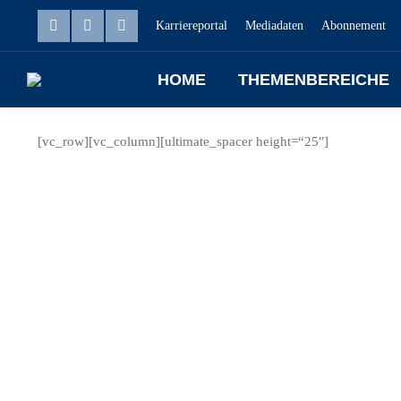
Karriereportal
Mediadaten
Abonnement
HOME
THEMENBEREICHE
[vc_row][vc_column][ultimate_spacer height=“25″]
Apr.
28
2026