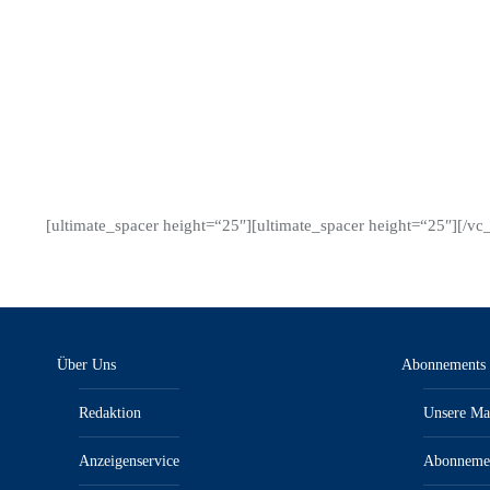
statt. Der KFZanzeiger hat für Sie sondiert, welche
Unternehmen man im Blick haben sollte. Bei einer…
Details
[ultimate_spacer height=“25″][ultimate_spacer height=“25″][/v
Über Uns
Abonnements
Redaktion
Unsere Ma
Anzeigenservice
Abonneme