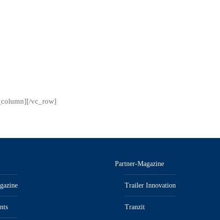
Elektrofahrzeuge vorstellen: die Terminal Zugmaschine
YT203EV und den Wechselbrückenumsetzer BC203EV. Beide
Modelle sind speziell für den Einsatz in Hafenterminals und
Distributionszentren konzipiert und bieten eine
umweltfreundliche Alternative zu herkömmlichen…
Details
c_column][/vc_row]
Partner-Magazine
gazine
Trailer Innovation
nts
Tranzit