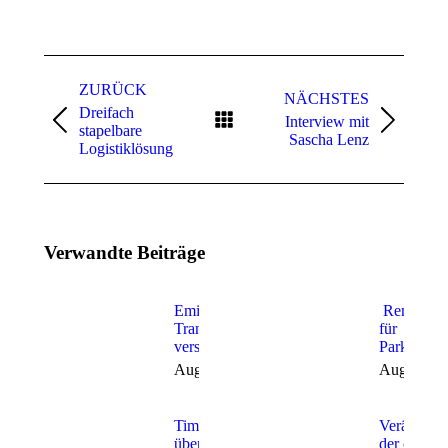
ZURÜCK
NÄCHSTES
Dreifach
Interview mit
stapelbare
Sascha Lenz
Logistiklösung
Verwandte Beiträge
Emissionsfreies
Remote A
Transportangebot
für
verstärkt
Parkplatz
August 7, 2026
August 6,
Timocom
Veränderu
übernimmt
der cellcen