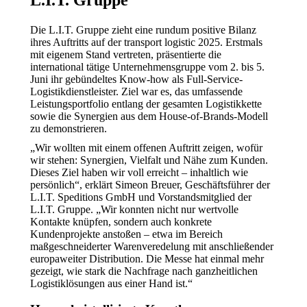
L.I.T. Gruppe
Die L.I.T. Gruppe zieht eine rundum positive Bilanz
ihres Auftritts auf der transport logistic 2025. Erstmals
mit eigenem Stand vertreten, präsentierte die
international tätige Unternehmensgruppe vom 2. bis 5.
Juni ihr gebündeltes Know-how als Full-Service-
Logistikdienstleister. Ziel war es, das umfassende
Leistungsportfolio entlang der gesamten Logistikkette
sowie die Synergien aus dem House-of-Brands-Modell
zu demonstrieren.
„Wir wollten mit einem offenen Auftritt zeigen, wofür
wir stehen: Synergien, Vielfalt und Nähe zum Kunden.
Dieses Ziel haben wir voll erreicht – inhaltlich wie
persönlich“, erklärt Simeon Breuer, Geschäftsführer der
L.I.T. Speditions GmbH und Vorstandsmitglied der
L.I.T. Gruppe. „Wir konnten nicht nur wertvolle
Kontakte knüpfen, sondern auch konkrete
Kundenprojekte anstoßen – etwa im Bereich
maßgeschneiderter Warenveredelung mit anschließender
europaweiter Distribution. Die Messe hat einmal mehr
gezeigt, wie stark die Nachfrage nach ganzheitlichen
Logistiklösungen aus einer Hand ist.“