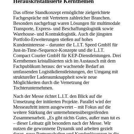
Herauskristallisierte Kernthemen
Das offene Standkonzept ermöglichte zielgerichtete
Fachgespräche mit Vertretern zahlreicher Branchen.
Besonders nachgefragt waren Lösungen für multimodale
Transporte, Express- und Beschaffungslogistik sowie
Warehouse- und Kontraktlogistik. Auch die jüngsten
Portfolio-Erweiterungen stießen auf hohes
Kundeninteresse – darunter die L.I.T. Speed GmbH für
Just-in-Time-/Sequence-Konzepte und die L.I.T.
Compact Courier GmbH für KEP-Dienstleistungen. Drei
Kernthemen kristallisierten sich im Austausch mit dem
Fachpublikum heraus: der wachsende Bedarf an
umfassenden Logistikdienstleistungen, der Umgang mit
struktureller Laderaumknappheit sowie neue
Möglichkeiten durch die Vernetzung der
Tochterunternehmen.
Nach der Messe richtet L.I.T. den Blick auf die
Umsetzung der initiierten Projekte. Parallel wird der
Messeauftritt intern ausgewertet – mit Fokus auf die
weitere Stärkung der unternehmensübergreifenden
Zusammenarbeit. „Es gibt nichts Gutes, außer man tut es
– dieser Leitsatz gilt besonders nach der Messe. Wir
nutzen die gewonnene Dynamik und arbeiten gezielt
daran, neue Partnerschaften und Kundenlösungen in die