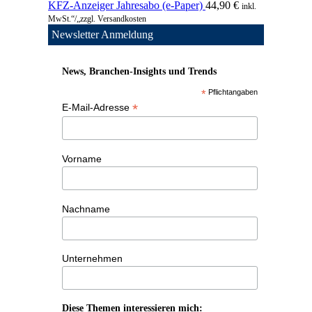
KFZ-Anzeiger Jahresabo (e-Paper)
44,90
€
inkl.
MwSt.“/„zzgl. Versandkosten
Newsletter Anmeldung
News, Branchen-Insights und Trends
*
Pflichtangaben
*
E-Mail-Adresse
Vorname
Nachname
Unternehmen
Diese Themen interessieren mich: