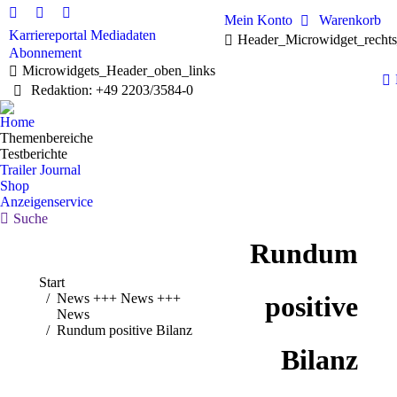
Mein Konto
Warenkorb
Karriereportal
Mediadaten
Header_Microwidget_recht
Abonnement
Microwidgets_Header_oben_links
Redaktion: +49 2203/3584-0
Home
Themenbereiche
Testberichte
Trailer Journal
Shop
Anzeigenservice
Suche
Rundum
Sie befinden sich hier:
Start
News +++ News +++
positive
News
Rundum positive Bilanz
Bilanz