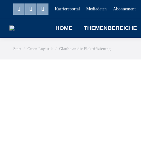
Karriereportal
Mediadaten
Abonnement
HOME
THEMENBEREICHE
Sie befinden sich hier:
Start
Green Logistik
Glaube an die Elektrifizierung