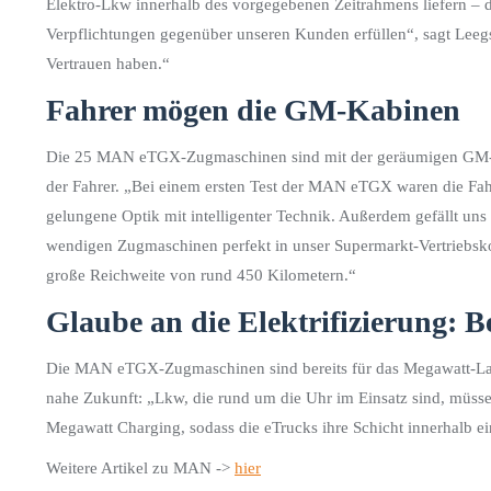
Elektro-Lkw innerhalb des vorgegebenen Zeitrahmens liefern – d
Verpflichtungen gegenüber unseren Kunden erfüllen“, sagt Leegstr
Vertrauen haben.“
Fahrer mögen die GM-Kabinen
Die 25 MAN eTGX-Zugmaschinen sind mit der geräumigen GM-Kabi
der Fahrer. „Bei einem ersten Test der MAN eTGX waren die Fahre
gelungene Optik mit intelligenter Technik. Außerdem gefällt un
wendigen Zugmaschinen perfekt in unser Supermarkt-Vertriebskon
große Reichweite von rund 450 Kilometern.“
Glaube an die Elektrifizierung: 
Die MAN eTGX-Zugmaschinen sind bereits für das Megawatt-Laden 
nahe Zukunft: „Lkw, die rund um die Uhr im Einsatz sind, müss
Megawatt Charging, sodass die eTrucks ihre Schicht innerhalb ein
Weitere Artikel zu MAN ->
hier