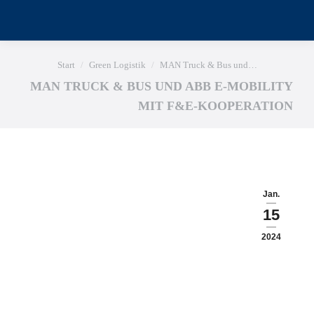
Sie befinden sich hier:
Start
Green Logistik
MAN Truck & Bus und…
MAN TRUCK & BUS UND ABB E-MOBILITY
MIT F&E-KOOPERATION
Jan.
15
2024