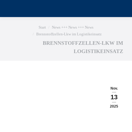
Sie befinden sich hier:
Start
News +++ News +++ News
Brennstoffzellen-Lkw im Logistikeinsatz
BRENNSTOFFZELLEN-LKW IM
LOGISTIKEINSATZ
Nov.
13
2025