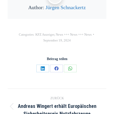
Author:
Jürgen Schnackertz
Categories:
KFZ Anzeiger
,
News +++ News +++ News
September 19, 2024
Beitrag teilen
ZURÜCK
Andreas Wingert erhält Europäischen
Sicherheitspreis Nutzfahrzeuge