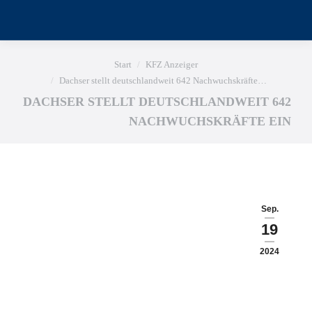
Sie befinden sich hier:
Start
KFZ Anzeiger
Dachser stellt deutschlandweit 642 Nachwuchskräfte…
DACHSER STELLT DEUTSCHLANDWEIT 642
NACHWUCHSKRÄFTE EIN
Sep.
19
2024