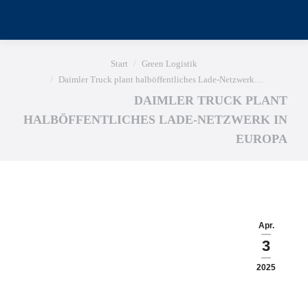
Sie befinden sich hier:
Start
Green Logistik
Daimler Truck plant halböffentliches Lade-Netzwerk…
DAIMLER TRUCK PLANT
HALBÖFFENTLICHES LADE-NETZWERK IN
EUROPA
Apr.
3
2025