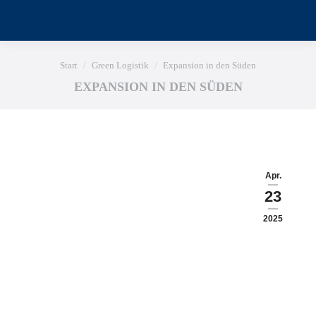
Sie befinden sich hier:
Start
Green Logistik
Expansion in den Süden
EXPANSION IN DEN SÜDEN
Apr.
23
2025