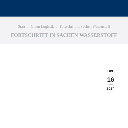
Sie befinden sich hier:
Start
Green Logistik
Fortschritt in Sachen Wasserstoff
FORTSCHRITT IN SACHEN WASSERSTOFF
Okt.
16
2024