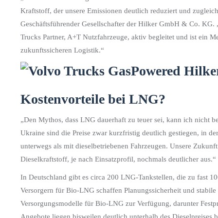
Kraftstoff, der unsere Emissionen deutlich reduziert und zugleich
Geschäftsführender Gesellschafter der Hilker GmbH & Co. KG. „
Trucks Partner, A+T Nutzfahrzeuge, aktiv begleitet und ist ein 
zukunftssicheren Logistik.“
Kostenvorteile bei LNG?
„Den Mythos, dass LNG dauerhaft zu teuer sei, kann ich nicht be
Ukraine sind die Preise zwar kurzfristig deutlich gestiegen, in 
unterwegs als mit dieselbetriebenen Fahrzeugen. Unsere Zukunft
Dieselkraftstoff, je nach Einsatzprofil, nochmals deutlicher aus.“
In Deutschland gibt es circa 200 LNG-Tankstellen, die zu fast 1
Versorgern für Bio-LNG schaffen Planungssicherheit und stabi
Versorgungsmodelle für Bio-LNG zur Verfügung, darunter Festpre
Angebote liegen bisweilen deutlich unterhalb des Dieselpreises 