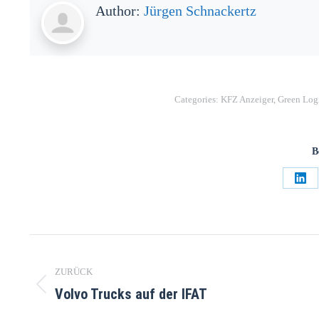
Author:
Jürgen Schnackertz
Categories:
KFZ Anzeiger
,
Green Logi
B
ZURÜCK
Volvo Trucks auf der IFAT