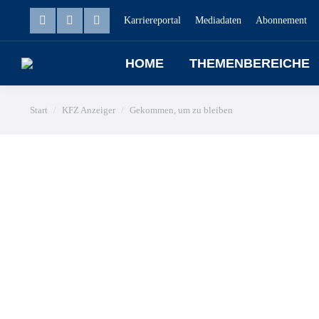
Karriereportal
Mediadaten
Abonnement
HOME
THEMENBEREICHE
Sie befinden sich hier:
Start
KFZ Anzeiger
Gekommen, um zu bleiben