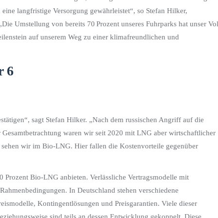
 eine langfristige Versorgung gewährleistet“, so Stefan Hilker,
Die Umstellung von bereits 70 Prozent unseres Fuhrparks hat unser Vo
Meilenstein auf unserem Weg zu einer klimafreundlichen und
stätigen“, sagt Stefan Hilker. „Nach dem russischen Angriff auf die
der Gesamtbetrachtung waren wir seit 2020 mit LNG aber wirtschaftlicher
 sehen wir im Bio-LNG. Hier fallen die Kostenvorteile gegenüber
00 Prozent Bio-LNG anbieten. Verlässliche Vertragsmodelle mit
le Rahmenbedingungen. In Deutschland stehen verschiedene
ismodelle, Kontingentlösungen und Preisgarantien. Viele dieser
beziehungsweise sind teils an dessen Entwicklung gekoppelt. Diese