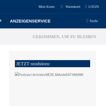
Mein Konto
Warenkorb
LOGIN
P
ANZEIGENSERVICE
Suche
GEKOMMEN, UM ZU BLEIBEN
z
JETZT reinhören:
6