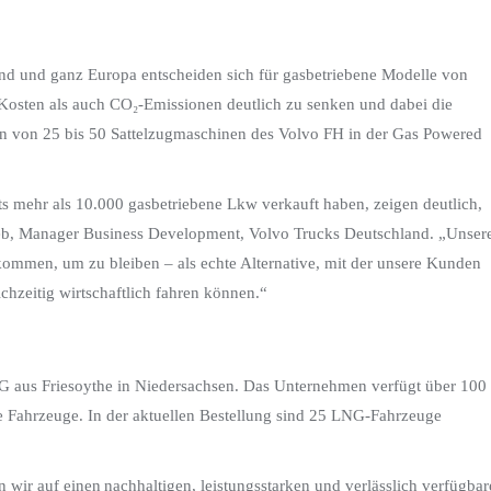
nd und ganz Europa entscheiden sich für gasbetriebene Modelle von
 Kosten als auch CO₂-Emissionen deutlich zu senken und dabei die
n von 25 bis 50 Sattelzugmaschinen des Volvo FH in der Gas Powered
ts mehr als 10.000 gasbetriebene Lkw verkauft haben, zeigen deutlich,
rieb, Manager Business Development, Volvo Trucks Deutschland. „Unser
kommen, um zu bleiben – als echte Alternative, mit der unsere Kunden
chzeitig wirtschaftlich fahren können.“
G aus Friesoythe in Niedersachsen. Das Unternehmen verfügt über 100
 Fahrzeuge. In der aktuellen Bestellung sind 25 LNG-Fahrzeuge
ir auf einen nachhaltigen, leistungsstarken und verlässlich verfügbar