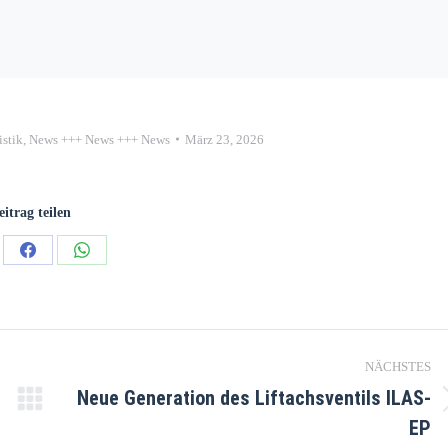
stik
,
News +++ News +++ News
März 23, 2026
eitrag teilen
NÄCHSTES
Neue Generation des Liftachsventils ILAS-
EP