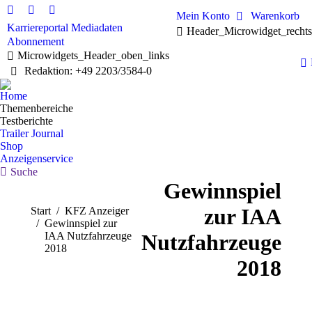
Mein Konto
Warenkorb
Linkedin
Facebook
X
Karriereportal
Mediadaten
Header_Microwidget_recht
page
page
page
Abonnement
opens
opens
opens
Microwidgets_Header_oben_links
in
in
in
Redaktion: +49 2203/3584-0
new
new
new
window
window
window
Home
Themenbereiche
Testberichte
Trailer Journal
Shop
Anzeigenservice
Search:
Suche
Gewinnspiel
zur IAA
Sie befinden sich hier:
Start
KFZ Anzeiger
Gewinnspiel zur
IAA Nutzfahrzeuge
Nutzfahrzeuge
2018
2018