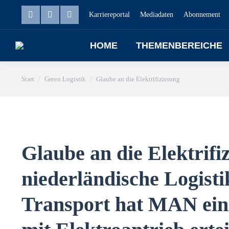
Karriereportal
HOME
Mediadaten
THEMENBEREI
Abonnement
HOME
THEMENBEREICHE
Sie befinden sich hier:
Start
Green Logistik
Glaube an die Elektrifizierung
Glaube an die Elektrifi
niederländische Logisti
Transport hat MAN ein