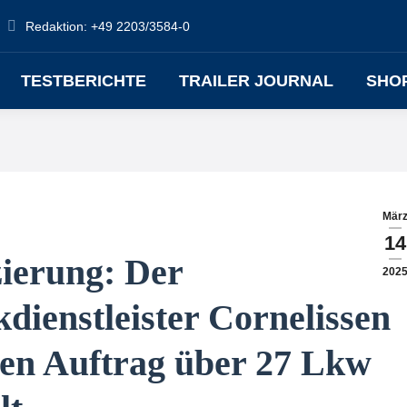
CHE
Redaktion: +49 2203/3584-0
TESTBERICHTE
TRAILER JOURNAL
TESTBERICHTE
TRAILER JOURNAL
SHO
Mär
14
zierung: Der
202
kdienstleister Cornelissen
en Auftrag über 27 Lkw