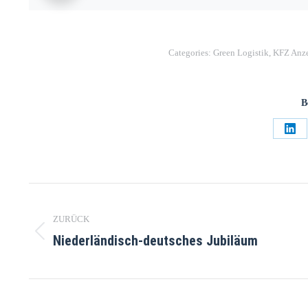
Categories:
Green Logistik
,
KFZ Anze
B
ZURÜCK
Niederländisch-deutsches Jubiläum