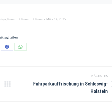
iger
,
News +++ News +++ News
März 14, 2025
eitrag teilen
NÄCHSTES
Fuhrparkauffrischung in Schleswig-
Holstein