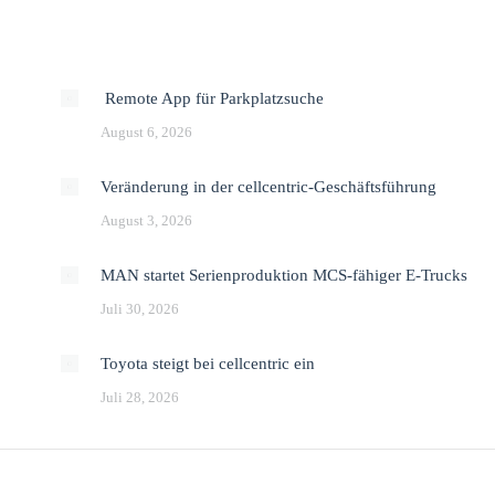
Remote App für Parkplatzsuche
August 6, 2026
Veränderung in der cellcentric-Geschäftsführung
August 3, 2026
MAN startet Serienproduktion MCS-fähiger E-Trucks
Juli 30, 2026
Toyota steigt bei cellcentric ein
Juli 28, 2026