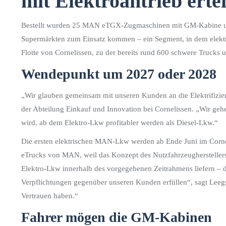
mit Elektroantrieb ertei
Bestellt wurden 25 MAN eTGX-Zugmaschinen mit GM-Kabine und
Supermärkten zum Einsatz kommen – ein Segment, in dem elektr
Flotte von Cornelissen, zu der bereits rund 600 schwere Trucks
Wendepunkt um 2027 oder 2028
„Wir glauben gemeinsam mit unseren Kunden an die Elektrifizierun
der Abteilung Einkauf und Innovation bei Cornelissen. „Wir geh
wird, ab dem Elektro-Lkw profitabler werden als Diesel-Lkw.“
Die ersten elektrischen MAN-Lkw werden ab Ende Juni im Corne
eTrucks von MAN, weil das Konzept des Nutzfahrzeugherstelle
Elektro-Lkw innerhalb des vorgegebenen Zeitrahmens liefern – d
Verpflichtungen gegenüber unseren Kunden erfüllen“, sagt Leegstr
Vertrauen haben.“
Fahrer mögen die GM-Kabinen