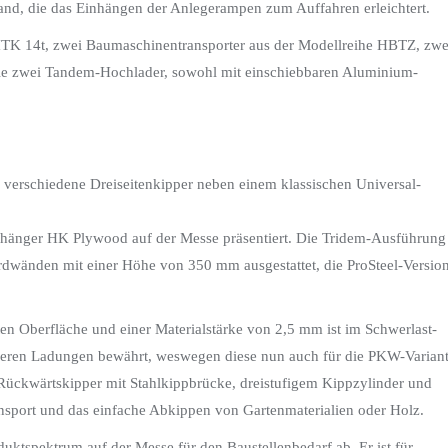
nd, die das Einhängen der Anlegerampen zum Auffahren erleichtert.
 HTK 14t, zwei Baumaschinentransporter aus der Modellreihe HBTZ, zwe
wie zwei Tandem-Hochlader, sowohl mit einschiebbaren Aluminium-
erschiedene Dreiseitenkipper neben einem klassischen Universal-
ranhänger HK Plywood auf der Messe präsentiert. Die Tridem-Ausführung
ordwänden mit einer Höhe von 350 mm ausgestattet, die ProSteel-Versio
ten Oberfläche und einer Materialstärke von 2,5 mm ist im Schwerlast-
schweren Ladungen bewährt, weswegen diese nun auch für die PKW-Varian
ückwärtskipper mit Stahlkippbrücke, dreistufigem Kippzylinder und
nsport und das einfache Abkippen von Gartenmaterialien oder Holz.
tspektrum auf der Messe für den Baustellenbedarf ab. Er ist für