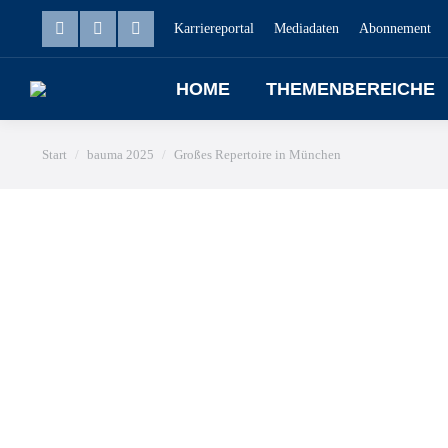
Karriereportal
Mediadaten
Abonnement
HOME
THEMENBEREICHE
Sie befinden sich hier:
Start
bauma 2025
Großes Repertoire in München