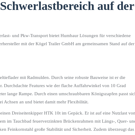
Schwerlastbereich auf der
werlast- und Pkw-Transport bietet Humbaur Lösungen für verschiedene
erhersteller mit der Kögel Trailer GmbH am gemeinsamen Stand auf der
ltieflader mit Radmulden. Durch seine robuste Bauweise ist er die
r. Durchdachte Features wie der flache Auffahrwinkel von 10 Grad
Meter lange Rampe. Durch einen umschraubbaren Königszapfen passt sic
i Achsen an und bietet damit mehr Flexibilität.
einen Dreiseitenkipper HTK 10t im Gepäck. Er ist auf eine Nutzlast vo
einem im Tauchbad feuerverzinkten Brückenrahmen mit Längs-, Quer- un
 Feinkornstahl große Stabilität und Sicherheit. Zudem überzeugt das