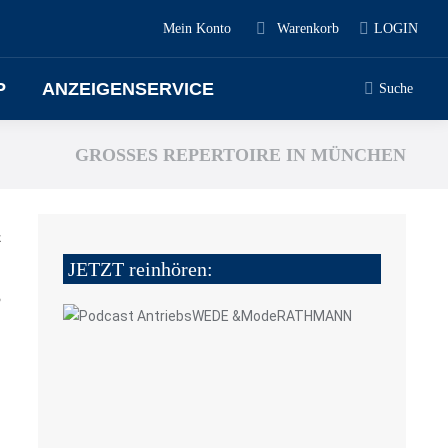
Mein Konto
Warenkorb
LOGIN
P
ANZEIGENSERVICE
Suche
GROSSES REPERTOIRE IN MÜNCHEN
z
JETZT reinhören:
5