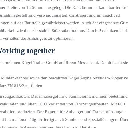
r Breite von 1.450 mm ausgelegt. Die Kabeltrommel kann barrierefre
Aufnahmegestell sind verwindungssteif konstruiert und im Tauchbad
tungen auf der Baustelle gewährleistet werden. Auch der eingesetzte Gus
tbarkeit wie die sehr stabile Stützradaufnahme. Durch Passbolzen ist d
hrverhalten des Anhängers zu optimieren.
orking together
ternehmen Kögel Trailer GmbH auf ihrem Messestand. Damit deckt sie
n Mulden-Kipper sowie den bewährten Kögel Asphalt-Mulden-Kipper vo
atz FN.818/2 zu finden.
hrzeugaufbauten. Das inhabergeführte Familienunternehmen bietet rund
vatkunden und über 1.000 Varianten von Fahrzeugaufbauten. Mit 600
rsthofen produziert. Der Experte für Anhänger und Transportlösungen
international tätig. Er fertigt auch Sonder- und Speziallösungen. Übe
 kompetente Ansprechpartner direkt vor der Haustüre.