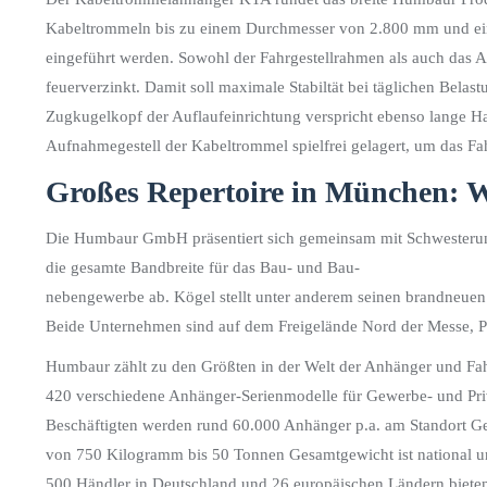
Kabeltrommeln bis zu einem Durchmesser von 2.800 mm und eine
eingeführt werden. Sowohl der Fahrgestellrahmen als auch das 
feuerverzinkt. Damit soll maximale Stabiltät bei täglichen Belas
Zugkugelkopf der Auflaufeinrichtung verspricht ebenso lange Hal
Aufnahmegestell der Kabeltrommel spielfrei gelagert, um das Fa
Großes Repertoire in München: W
Die Humbaur GmbH präsentiert sich gemeinsam mit Schwesterun
die gesamte Bandbreite für das Bau- und Bau-
nebengewerbe ab. Kögel stellt unter anderem seinen brandneue
Beide Unternehmen sind auf dem Freigelände Nord der Messe, Pl
Humbaur zählt zu den Größten in der Welt der Anhänger und Fa
420 verschiedene Anhänger-Serienmodelle für Gewerbe- und Pri
Beschäftigten werden rund 60.000 Anhänger p.a. am Standort Ge
von 750 Kilogramm bis 50 Tonnen Gesamtgewicht ist national und 
500 Händler in Deutschland und 26 europäischen Ländern bieten