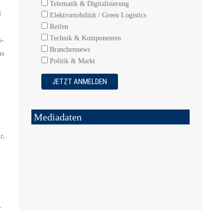
Telematik & Digitalisierung
i
Elektromobilität / Green Logistics
Reifen
Technik & Komponenten
s-
Branchennews
as
Politik & Markt
Mediadaten
r.
r