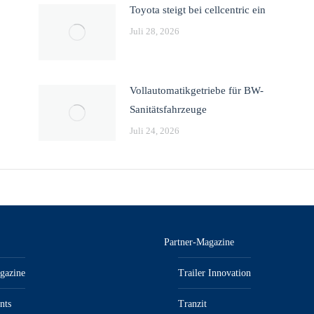
Toyota steigt bei cellcentric ein
Juli 28, 2026
Vollautomatikgetriebe für BW-
Sanitätsfahrzeuge
Juli 24, 2026
Partner-Magazine
gazine
Trailer Innovation
nts
Tranzit