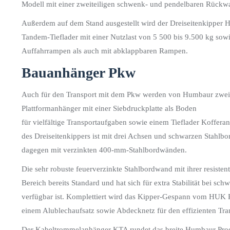
Modell mit einer zweiteiligen schwenk- und pendelbaren Rückwa
Außerdem auf dem Stand ausgestellt wird der Dreiseitenkipper
Tandem-Tieflader mit einer Nutzlast von 5 500 bis 9.500 kg so
Auffahrrampen als auch mit abklappbaren Rampen.
Bauanhänger Pkw
Auch für den Transport mit dem Pkw werden von Humbaur zwei v
Plattformanhänger mit einer Siebdruckplatte als Boden
für vielfältige Transportaufgaben sowie einem Tieflader Koffe
des Dreiseitenkippers ist mit drei Achsen und schwarzen Stahlb
dagegen mit verzinkten 400-mm-Stahlbordwänden.
Die sehr robuste feuerverzinkte Stahlbordwand mit ihrer resisten
Bereich bereits Standard und hat sich für extra Stabilität bei 
verfügbar ist. Komplettiert wird das Kipper-Gespann vom HUK R
einem Alublechaufsatz sowie Abdecknetz für den effizienten Tra
Der Kabeltrommelanhänger KTA rundet das breite Humbaur Produk