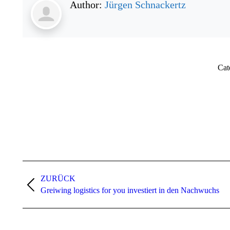
Author:
Jürgen Schnackertz
Cat
Kommentarnavigation
ZURÜCK
Vorheriger
Greiwing logistics for you investiert in den Nachwuchs
Beitrag: