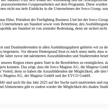
t praxisorientierten Gruppenarbeiten auf dem Programm. Diese wurden
ten nicht nur tiefe Einblicke in die Unternehmen der Iveco Group, son
Hilse, Präsident der Firefighting Business Unit bei der Iveco Group
i Unternehmen am Standort sowie vom Betriebsrat, den Ausbildungsmei
olitik am Standort ist von zentraler Bedeutung, denn sie sichert nich
en und Dualstudierenden in allen Ausbildungsjahren gehören wir zu de
begeistern. Vor diesem Hintergrund freut es mich umso mehr, dass wir
 die Jahre zuvor mit talentierten Auszubildenden und Studierenden bese
unserer Region einen guten Start in ihr Berufsleben zu ermöglichen, d
gern konnten. Das zeigt, dass die Iveco Magirus AG, die Magirus Gm
ßer Vorteil, denn so haben die Auszubildenden die Möglichkeit, alle dr
r Iveco Magirus AG, der Magirus GmbH und der EVCO GmbH.
ind auch für das Jahr 2025 auf der Suche nach motivierten und eng
n und Abiturienten gibt es zudem wieder die Möglichkeit des dualen St