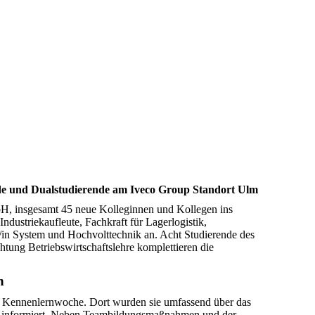
de und Dualstudierende am Iveco Group Standort Ulm
H, insgesamt 45 neue Kolleginnen und Kollegen ins
dustriekaufleute, Fachkraft für Lagerlogistik,
r/in System und Hochvolttechnik an. Acht Studierende des
ung Betriebswirtschaftslehre komplettieren die
n
ine Kennenlernwoche. Dort wurden sie umfassend über das
se informiert. Neben Teambildungsmaßnahmen und der