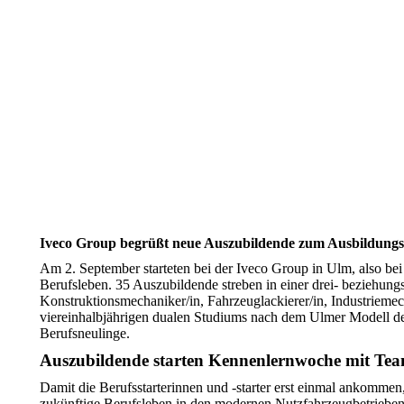
Iveco Group begrüßt neue Auszubildende zum Ausbildungss
Am 2. September starteten bei der Iveco Group in Ulm, also 
Berufsleben. 35 Auszubildende streben in einer drei- beziehungs
Konstruktionsmechaniker/in, Fahrzeuglackierer/in, Industriemec
viereinhalbjährigen dualen Studiums nach dem Ulmer Modell de
Berufsneulinge.
Auszubildende starten Kennenlernwoche mit T
Damit die Berufsstarterinnen und -starter erst einmal ankomme
zukünftige Berufsleben in den modernen Nutzfahrzeugbetriebe