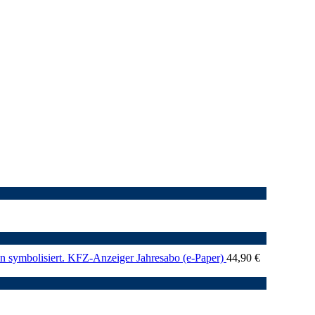
KFZ-Anzeiger Jahresabo (e-Paper)
44,90
€