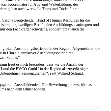
 vom Koordinator für Aus- und Weiterbildung, der
dern gaben auch wertvolle Tipps und Tricks für ein
, Sascha Breitscheidel, Head of Human Resources für die
stern der jeweiligen Berufe, den Ausbildungsbeauftragten und
t nur den Fachkräftenachwuchs, sondern prägt auch die
n großen Ausbildungsbetrieben in der Region. Allgemein hat die
 in Ulm ein attraktiver Ausbildungsbetrieb mit
tzen konnte.“
arum freut es mich besonders, dass wir die Anzahl der
bH und die EVCO GmbH in der Region als zuverlässiger
ei Unternehmen kennenzulernen“, sagt Wilfried Schmid,
agierten Auszubildenden. Der Bewerbungsprozess für das
udiums nach dem Ulmer Modell.