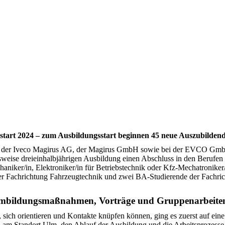
tart 2024 – zum Ausbildungsstart beginnen 45 neue Auszubilden
bei der Iveco Magirus AG, der Magirus GmbH sowie bei der EVCO Gmb
weise dreieinhalbjährigen Ausbildung einen Abschluss in den Berufen In
haniker/in, Elektroniker/in für Betriebstechnik oder Kfz-Mechatronike
r Fachrichtung Fahrzeugtechnik und zwei BA-Studierende der Fachricht
eambildungsmaßnahmen, Vorträge und Gruppenarbeite
n, sich orientieren und Kontakte knüpfen können, ging es zuerst auf e
n am Standort Ulm, den Ablauf der Ausbildung und die Arbeitsprozes