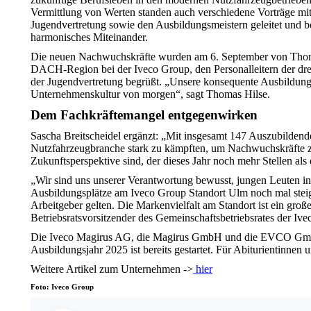
Vermittlung von Werten standen auch verschiedene Vorträge mi
Jugendvertretung sowie den Ausbildungsmeistern geleitet und bo
harmonisches Miteinander.
Die neuen Nachwuchskräfte wurden am 6. September von Thomas 
DACH-Region bei der Iveco Group, den Personalleitern der dre
der Jugendvertretung begrüßt. „Unsere konsequente Ausbildungsp
Unternehmenskultur von morgen“, sagt Thomas Hilse.
Dem Fachkräftemangel entgegenwirken
Sascha Breitscheidel ergänzt: „Mit insgesamt 147 Auszubildend
Nutzfahrzeugbranche stark zu kämpften, um Nachwuchskräfte zu 
Zukunftsperspektive sind, der dieses Jahr noch mehr Stellen als
„Wir sind uns unserer Verantwortung bewusst, jungen Leuten in 
Ausbildungsplätze am Iveco Group Standort Ulm noch mal stei
Arbeitgeber gelten. Die Markenvielfalt am Standort ist ein gro
Betriebsratsvorsitzender des Gemeinschaftsbetriebsrates de
Die Iveco Magirus AG, die Magirus GmbH und die EVCO GmbH s
Ausbildungsjahr 2025 ist bereits gestartet. Für Abiturientinne
Weitere Artikel zum Unternehmen ->
hier
Foto: Iveco Group