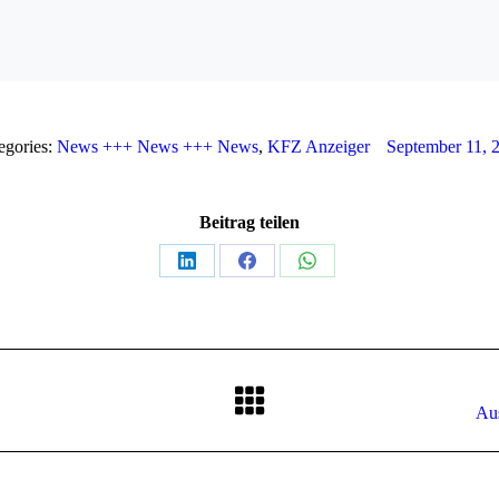
egories:
News +++ News +++ News
,
KFZ Anzeiger
September 11, 
Beitrag teilen
Teilen
Teilen
Teilen
auf
auf
auf
LinkedIn
Facebook
WhatsApp
Nächster
Au
Beitrag: