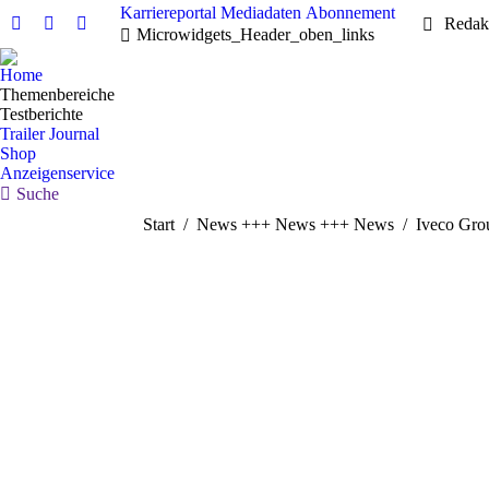
Karriereportal
Mediadaten
Abonnement
Redak
Linkedin
Facebook
X
Microwidgets_Header_oben_links
page
page
page
Home
opens
opens
opens
Themenbereiche
in
in
in
Testberichte
new
new
new
Trailer Journal
Shop
window
window
window
Anzeigenservice
Search:
Suche
Sie befinden sich hier:
Start
News +++ News +++ News
Iveco Gro