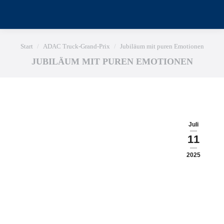
Sie befinden sich hier:
Start
ADAC Truck-Grand-Prix
Jubiläum mit puren Emotionen
JUBILÄUM MIT PUREN EMOTIONEN
Juli
11
2025