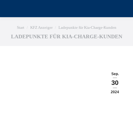
Sie befinden sich hier:
Start
KFZ Anzeiger
Ladepunkte für Kia-Charge-Kunden
LADEPUNKTE FÜR KIA-CHARGE-KUNDEN
Sep.
30
2024