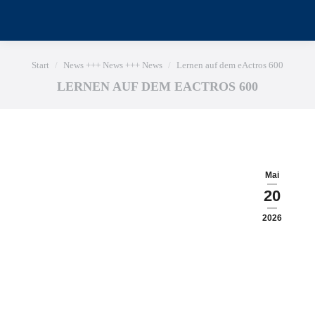
Sie befinden sich hier:
Start
News +++ News +++ News
Lernen auf dem eActros 600
LERNEN AUF DEM EACTROS 600
Mai
20
2026