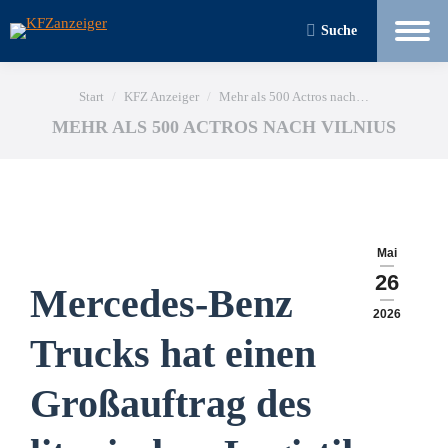
Suche
Sie befinden sich hier:
Start
KFZ Anzeiger
Mehr als 500 Actros nach…
MEHR ALS 500 ACTROS NACH VILNIUS
Mai
26
Mercedes-Benz
2026
Trucks hat einen
Großauftrag des