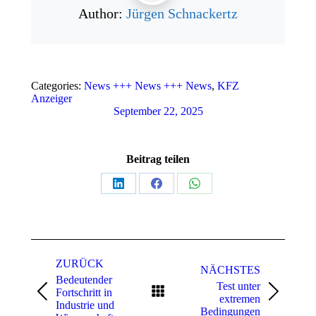
Author:
Jürgen Schnackertz
Categories:
News +++ News +++ News
,
KFZ
Anzeiger
September 22, 2025
Beitrag teilen
Teilen
Teilen
Teilen
auf
auf
auf
LinkedIn
Facebook
WhatsApp
Kommentarnavigation
ZURÜCK
NÄCHSTES
Bedeutender
Test unter
Fortschritt in
Vorheriger
Nächster
extremen
Industrie und
Beitrag:
Beitrag:
Bedingungen