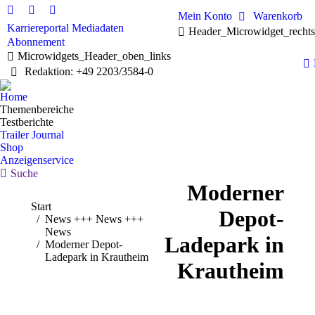
Mein Konto
Warenkorb
Linkedin
Facebook
X
Karriereportal
Mediadaten
Header_Microwidget_recht
page
page
page
Abonnement
opens
opens
opens
Microwidgets_Header_oben_links
in
in
in
Redaktion: +49 2203/3584-0
new
new
new
window
window
window
Home
Themenbereiche
Testberichte
Trailer Journal
Shop
Anzeigenservice
Search:
Suche
Moderner
Sie befinden sich hier:
Start
Depot-
News +++ News +++
News
Ladepark in
Moderner Depot-
Ladepark in Krautheim
Krautheim