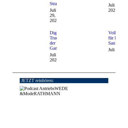
Straße
Juli 28,
Juli
2026
29,
2026
Digitale
Vollautoma
Trucks auf
für BW-
der
Sanitätsfa
Gamescom
Juli 24, 2
Juli 27,
2026
JETZT reinhören: